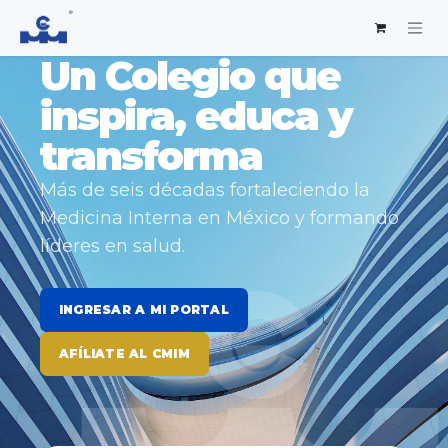
Un Colegio que
inspira, educa y
transforma
Más de seis décadas fortaleciendo la
Medicina Interna en México y formando
líderes en salud.
INGRESAR A MI PORTAL
AFÍLIATE AL CMIM