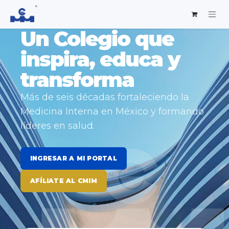
Un Colegio que
inspira, educa y
transforma
Más de seis décadas fortaleciendo la
Medicina Interna en México y formando
líderes en salud.
INGRESAR A MI PORTAL
AFÍLIATE AL CMIM