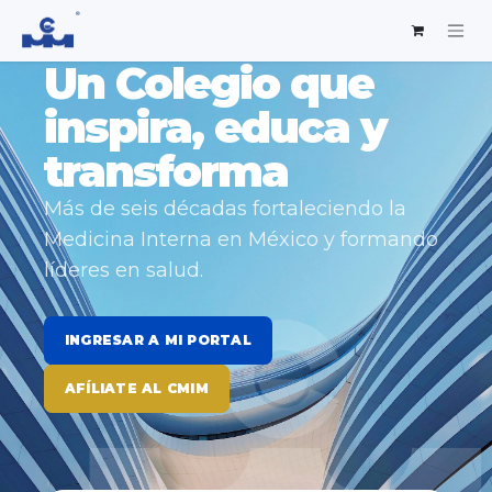
Un Colegio que
inspira, educa y
transforma
Más de seis décadas fortaleciendo la
Medicina Interna en México y formando
líderes en salud.
INGRESAR A MI PORTAL
AFÍLIATE AL CMIM