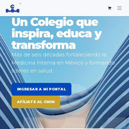
Un Colegio que
inspira, educa y
transforma
Más de seis décadas fortaleciendo la
Medicina Interna en México y formando
líderes en salud.
INGRESAR A MI PORTAL
AFÍLIATE AL CMIM