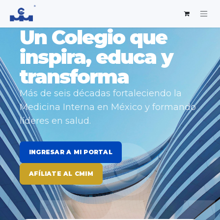
Un Colegio que
inspira, educa y
transforma
Más de seis décadas fortaleciendo la
Medicina Interna en México y formando
líderes en salud.
INGRESAR A MI PORTAL
AFÍLIATE AL CMIM